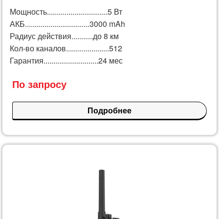
Мощность...............................5 Вт
АКБ.................................3000 mAh
Радиус действия...........до 8 км
Кол-во каналов......................512
Гарантия............................24 мес
По запросу
Подробнее