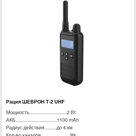
Рация ШЕВРОН Т-2 UHF
Мощность...............................2 Вт
АКБ..................................1100 mAh
Радиус действия..........до 4 км
Кол-во каналов........................99