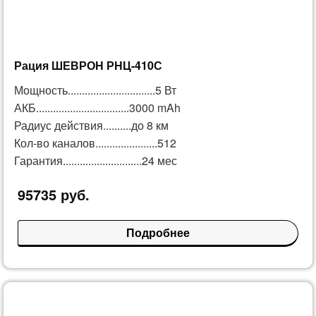
Рация ШЕВРОН
РНЦ-410С
Мощность...............................5 Вт
АКБ.................................3000 mAh
Радиус действия..........до 8 км
Кол-во каналов......................512
Гарантия............................24 мес
95735 руб.
Подробнее