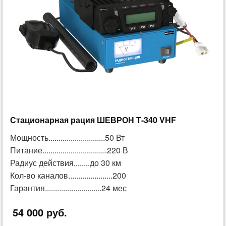
Стационарная рация ШЕВРОН Т-340 VHF
Мощность............................50 Вт
Питание................................220 В
Радиус действия........до 30 км
Кол-во каналов......................200
Гарантия............................24 мес
54 000 руб.