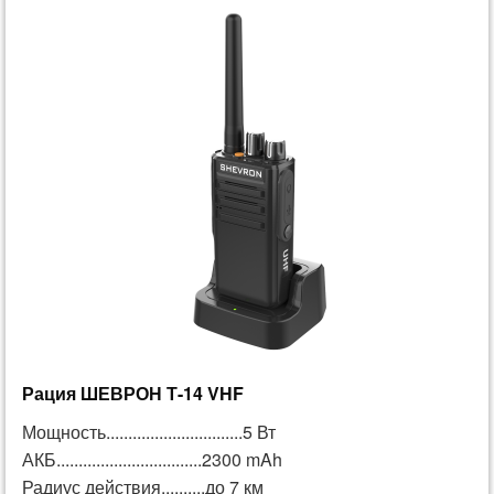
Рация ШЕВРОН Т-14 VHF
Мощность...............................5 Вт
АКБ.................................2300 mAh
Радиус действия..........до 7 км