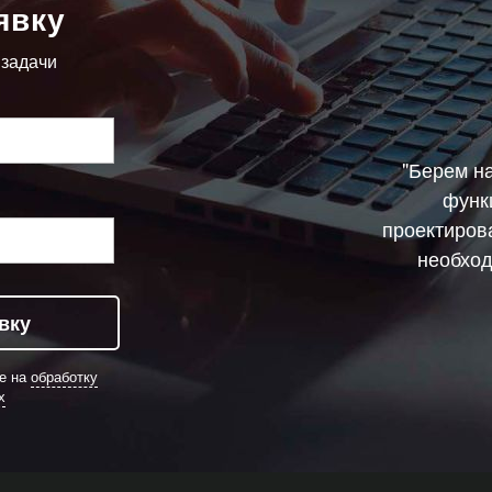
явку
 задачи
"Берем н
функ
проектиров
необход
вку
ие на
обработку
х