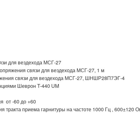
язи для вездехода МСГ-27
сопряжения связи для вездехода МСГ-27, 1 м
яжения связи для вездехода МСГ-27, ШНШР28П7ЭГ-4
нциями Шеврон T-440 UM
я от -60 до +60
я тракта приема гарнитуры на частоте 1000 Гц , 600±120 О