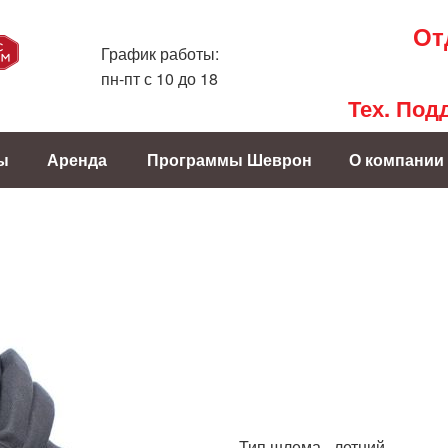
От
График работы:
пн-пт с 10 до 18
Тех. Под
ы
Аренда
Программы Шеврон
О компании
Тип шлема - летний