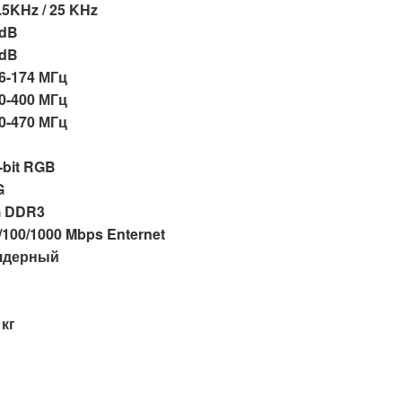
.5KHz / 25 KHz
dB
dB
6-174 МГц
0-400 МГц
0-470 МГц
-bit RGB
G
 DDR3
/100/1000 Mbps Enternet
ядерный
 кг