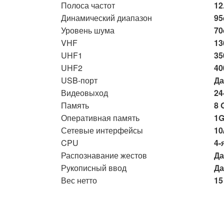
Полоса частот
12
Динамический диапазон
95
Уровень шума
70
VHF
13
UHF1
35
UHF2
40
USB-порт
Да
Видеовыход
24
Память
8 
Оперативная память
1G
Сетевые интерфейсы
10
CPU
4-
Распознавание жестов
Да
Рукописный ввод
Да
Вес нетто
15