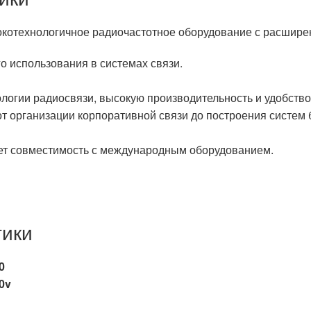
котехнологичное
радиочастотное
оборудование
с
расшире
го
использования
в
системах
связи.
ологии радиосвязи, высокую производительность и удобство
 организации корпоративной связи до построения систем 
ует совместимость с международным оборудованием.
тики
0
0v