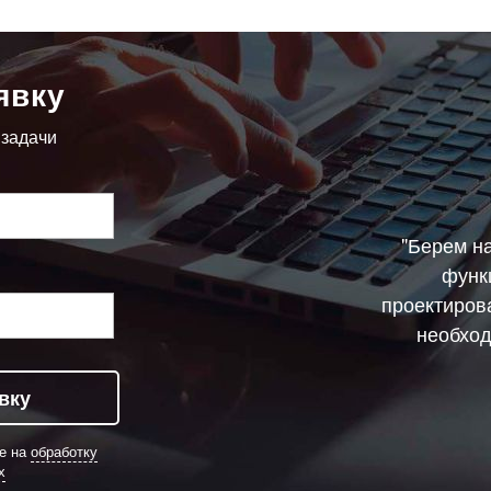
явку
 задачи
"Берем н
функ
проектиров
необход
вку
ие на
обработку
х