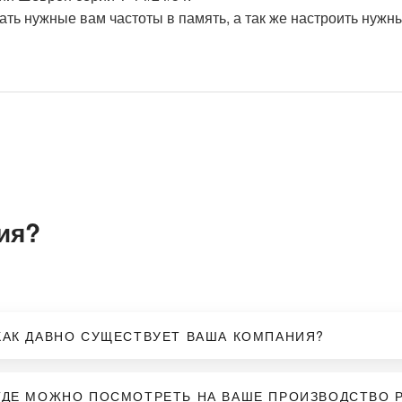
ь нужные вам частоты в память, а так же настроить нужн
рублей
.
овская 7/13 -
бесплатно
.
нам транспортной компании
.
ия?
ный расчёт.
КАК ДАВНО СУЩЕСТВУЕТ ВАША КОМПАНИЯ?
ГДЕ МОЖНО ПОСМОТРЕТЬ НА ВАШЕ ПРОИЗВОДСТВО 