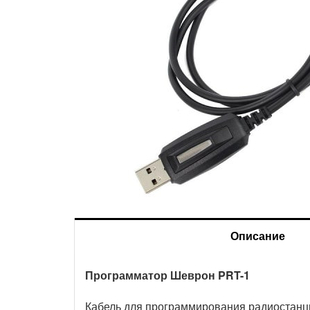
Описание
Программатор Шеврон PRT-1
Доставка и оплата
Кабель для программирования радиостанци