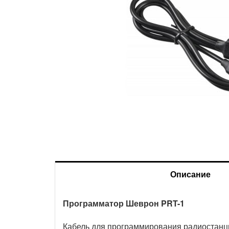
Описание
Программатор Шеврон PRT-1
Доставка и оплата
Кабель для программирования радиостанц