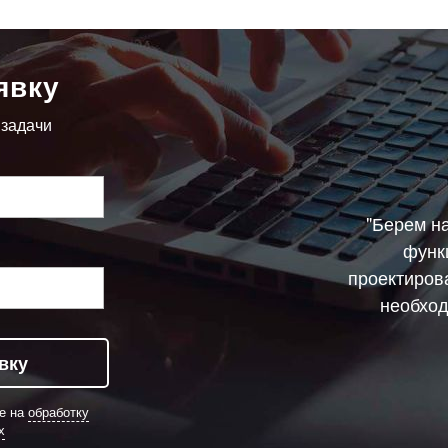
явку
 задачи
"Берем н
функ
проектиров
необход
вку
ие на
обработку
х