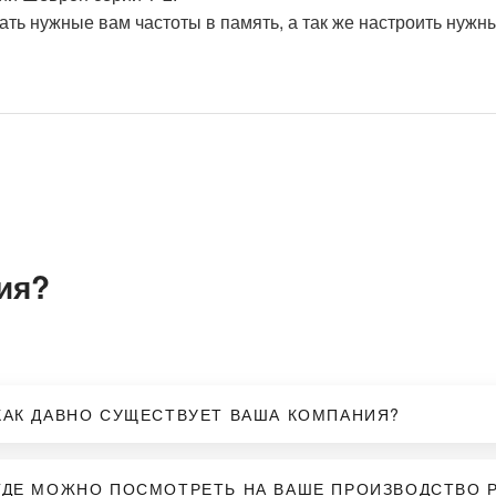
ь нужные вам частоты в память, а так же настроить нужн
рублей
.
овская 7/13 -
бесплатно
.
нам транспортной компании
.
ия?
ный расчёт.
КАК ДАВНО СУЩЕСТВУЕТ ВАША КОМПАНИЯ?
ГДЕ МОЖНО ПОСМОТРЕТЬ НА ВАШЕ ПРОИЗВОДСТВО 