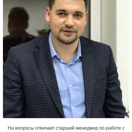
Функция "нажми и говори"
(PTT).........................................есть
Сканирование каналов..................................есть
Мониторинг каналов......есть
Сканирование двух каналов (Dual
Watch)..........................есть
Быстрая настройка на аварийный канал.............есть
Режим няни (Baby Sitter)......................................есть
Звук при нажатии кнопок....................................есть
Программирование с компьютера.........................есть
На вопросы отвечает старший менеджер по работе с