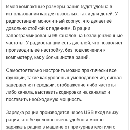
Имея компактные размеры рация будет удобна в
Доставка
использовании как для взрослых, так и для детей. У
Диапазон
радиостанции монолитный корпус, что делает её
Доставка по Москве курьером -
300 рублей
.
довольно стойкой к падениям. В рации
Стандарт................................UHF
запрограммированы 99 каналов на безлицензионные
Доставка за пределы МКАД до 10 км -
600 рублей
.
Диапазон частот...400-470 МГц
частоты. У радиостанции есть дисплей, что позволяет
производить её настройку, без подключения к
Самовывоз со склада г. Москва, ул. Котляковская 7/13
Параметры приёмника/ передатчика
компьютеру, как у большинства раций.
-
бесплатно
.
Мощность передатчика........................2 Вт
Самостоятельно настроить можно практически все
Доставка в регионы осуществляется
по ценам
функции, такие как уровень шумоподавления, сигнал
транспортной компании
.
Переключение мощности
завершения передачи, отображение либо частоты
передатчика........................есть
либо канала, выставить кодировки на каналах и
Оплата
поставить необходимую мощность.
Радиус действия...............4 км
Принимаем к оплате наличный и безналичный
Зарядка рации производится через USB вход внизу
расчёт.
Вид модуляции....................FM
рации, что безусловно очень удобно и можно
заряжать рацию в машине от прикуривателя или с
ЧувствительностЬ...........0.25 мкВ (12 dB SINAD)