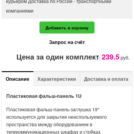
курьером Доставка по России - транспортными
компаниями
Добавить в корзину
Запрос на счёт
Цена за один комплект
239.5
:
руб.
Описание
Характеристики
Доставка и оплата
Пластиковая фальш-панель 1U
Доставка и оплата
Подробные характеристики
Пластиковая фальш-панель-заглушка 19"
Доставка
используется для закрытия неиспользуемого
Монтажная высота: 1U
пространства между оборудованием в
Доставка по Москве курьером -
300 рублей
.
Цвет: черный
телекоммуникационных шкафах и стойках.