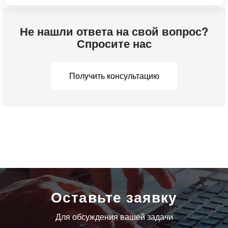
810...................................есть
Встроенный фонарик......есть
Не нашли ответа на свой вопрос?
Спросите нас
Питание
Получить консультацию
Время работы......................40 ч
Количество элементов питания.....................................2
Формат.....свой собственный
Тип аккумулятора.........Li-Pol
Ёмкость аккумулятора..........1100 mAh
Подключение зарядного
Оставьте заявку
устройства...........................есть
Для обсуждения вашей задачи
Особенности..................режим сохранения энергии