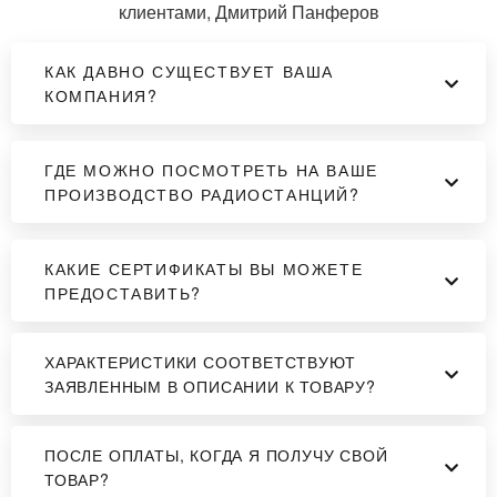
Копирование настроек между рациями.................есть
клиентами, Дмитрий Панферов
Сигнал окончания передачи (Roger
КАК ДАВНО СУЩЕСТВУЕТ ВАША
Beep)..........................есть
КОМПАНИЯ?
Таймер разговора..............есть
ГДЕ МОЖНО ПОСМОТРЕТЬ НА ВАШЕ
Конструкция
ПРОИЗВОДСТВО РАДИОСТАНЦИЙ?
Антенна........................съемная
КАКИЕ СЕРТИФИКАТЫ ВЫ МОЖЕТЕ
ПРЕДОСТАВИТЬ?
Подключение внешней
антенны................................есть
ХАРАКТЕРИСТИКИ СООТВЕТСТВУЮТ
Корпус....влагозащищенный, ударопрочный
ЗАЯВЛЕННЫМ В ОПИСАНИИ К ТОВАРУ?
Поддержка стандарта влагозащиты.......................IP-57
ПОСЛЕ ОПЛАТЫ, КОГДА Я ПОЛУЧУ СВОЙ
Поддержка стандарта MIL-STD-
ТОВАР?