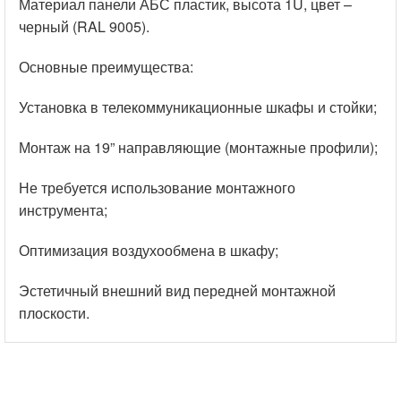
Материал панели АБС пластик, высота 1U, цвет –
Производство: Россия
черный (RAL 9005).
Наличие: от 20 000 штук в месяц.
Основные преимущества:
Основные преимущества:
Установка в телекоммуникационные шкафы и стойки;
Установка в телекоммуникационные шкафы и
Монтаж на 19” направляющие (монтажные профили);
стойки;
Не требуется использование монтажного
Монтаж на 19” направляющие (монтажные
инструмента;
профили);
Оптимизация воздухообмена в шкафу;
Не требуется использование монтажного
инструмента;
Эстетичный внешний вид передней монтажной
плоскости.
Оптимизация воздухообмена в шкафу;
Эстетичный внешний вид передней монтажной
плоскости.