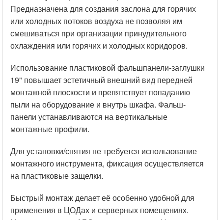
Предназначена для создания заслона для горячих
Доставка за пределы МКАД до 10 км -
600 рублей
.
Цвет RAL: RAL 9005 (от 1000 штук возможен любой
или холодных потоков воздуха не позволяя им
цвет)
смешиваться при организации принудительного
Самовывоз со склада г. Москва, ул. Котляковская 7/13
охлаждения или горячих и холодных коридоров.
-
бесплатно
.
Материал: АБС-пластик
Использование пластиковой фальшпанели-заглушки
Доставка в регионы осуществляется
по ценам
Общие характеристики
19" повышает эстетичный внешний вид передней
транспортной компании
.
монтажной плоскости и препятствует попаданию
Тип крепления: на 19-дюймовые профили
пыли на оборудование и внутрь шкафа. Фальш-
Оплата
панели устанавливаются на вертикальные
Способ монтажа: на защелках без использования
монтажные профили.
инструмента, при необходимости возможно
Принимаем к оплате наличный и безналичный
дополнительное крепление на болты.
расчёт.
Для установки/снятия не требуется использование
монтажного инструмента, фиксация осуществляется
Модель: FP-1U
на пластиковые защелки.
Торговая марка: Сцилла
Быстрый монтаж делает её особенно удобной для
Опт: по согласованию
применения в ЦОДах и серверных помещениях.