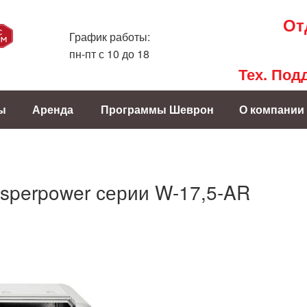
От
График работы:
пн-пт с 10 до 18
Тех. Под
ы
Аренда
Программы Шеврон
О компании
isperpower серии W-17,5-AR