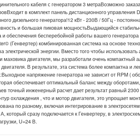
единительного кабеля с генератором 3 метраВозможно заказ
ровВходит в комплект панель дистанционного управления 
ого дизельного генератора!12 кВт - 230В / 50Гц - постоян
ивность и большая пиковая мощностьВыдающийся стабильн
и обеспечения бесперебойной работы вашего генератора G
er© (Генвертер) комбинированная система на основе техн
а электрической энергии. Вместо того чтобы использовать
и маховика двигателя, мы разработали очень компактный а
 двигателя. В результате, эта система более компактна и 
Выходное напряжение генератора не зависит от RPM ( обор
которая обеспечивает оптимальный баланс между оборотам
ев точный инженерный расчет дает результат равный 2300
онтур охлаждения , что и мотор двигателя, это упрощает мо
ована по разному, включая интегрирование в электросетя
А, который сразу подключается к Генвертеру, в электросхем
грузки, U=24 В.