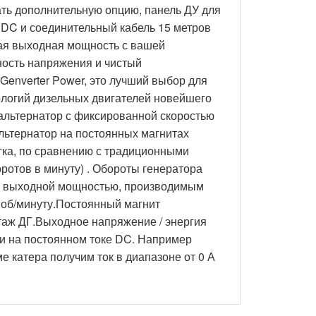
ать дополнительную опцию, панель ДУ для
DDC и соединительный кабель 15 метров
ная выходная мощность с вашей
ость напряжения и чистый
enverter Power, это лучший выбор для
ологий дизельных двигателей новейшего
 альтернатор с фиксированной скоростью
льтернатор на постоянных магнитах
легка, по сравнению с традиционными
отов в минуту) . Обороты генератора
и, выходной мощностью, производимым
 об/минуту.Постоянный магнит
нтаж ДГ.Выходное напряжение / энергия
ми на постоянном токе DC. Например
е катера получим ток в диапазоне от 0 А