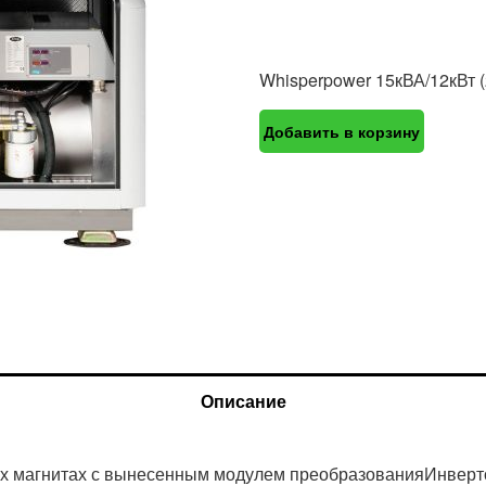
Whisperpower 15кВА/12кВт 
Добавить в корзину
Описание
ых магнитах с вынесенным модулем преобразованияИнверт