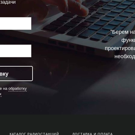
 задачи
"Берем н
функ
проектиров
необход
вку
ие на
обработку
х
КАТАЛОГ РАДИОСТАНЦИЙ
ДОСТАВКА И ОПЛАТА