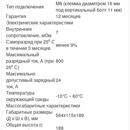
M8 (клемма диаметром 16 мм
Тип подключения
под вертикальный болт 11 мм)
Гарантия
12 месяцев
Электрические характеристики
Внутреннее
7
сопротивление, мОм
Саморазряд при 25⁰ С
менее 9%
в течение 3 месяцев
Максимальный
разрядный ток, А (при
800
25⁰ С)
Максимально
допустимый зарядный
24
ток, А
Температура
-10°C ~ 60°C
окружающей среды
Массогабаритные характеристики
Габаритные размеры
564x115x189
(Д х Ш х В), мм
Общая высота (с
189