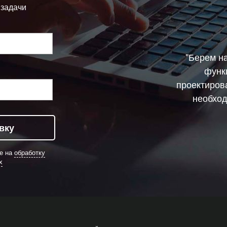
 задачи
"Берем н
функ
проектиров
необход
вку
ие на
обработку
х